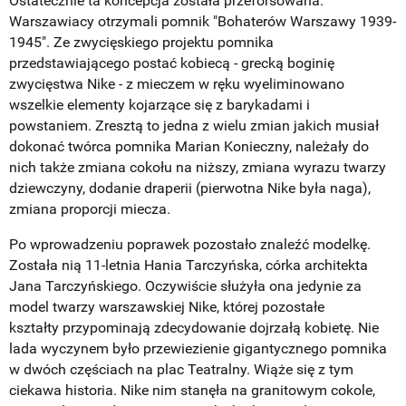
Ostatecznie ta koncepcja została przeforsowana.
Warszawiacy otrzymali pomnik "Bohaterów Warszawy 1939-
1945". Ze zwycięskiego projektu pomnika
przedstawiającego postać kobiecą - grecką boginię
zwycięstwa Nike - z mieczem w ręku wyeliminowano
wszelkie elementy kojarzące się z barykadami i
powstaniem. Zresztą to jedna z wielu zmian jakich musiał
dokonać twórca pomnika Marian Konieczny, należały do
nich także zmiana cokołu na niższy, zmiana wyrazu twarzy
dziewczyny, dodanie draperii (pierwotna Nike była naga),
zmiana proporcji miecza.
Po wprowadzeniu poprawek pozostało znaleźć modelkę.
Została nią 11-letnia Hania Tarczyńska, córka architekta
Jana Tarczyńskiego. Oczywiście służyła ona jedynie za
model twarzy warszawskiej Nike, której pozostałe
kształty przypominają zdecydowanie dojrzałą kobietę. Nie
lada wyczynem było przewiezienie gigantycznego pomnika
w dwóch częściach na plac Teatralny. Wiąże się z tym
ciekawa historia. Nike nim stanęła na granitowym cokole,