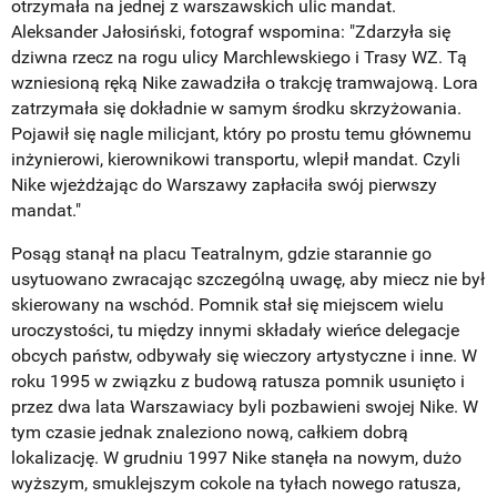
otrzymała na jednej z warszawskich ulic mandat.
Aleksander Jałosiński, fotograf wspomina: "Zdarzyła się
dziwna rzecz na rogu ulicy Marchlewskiego i Trasy WZ. Tą
wzniesioną ręką Nike zawadziła o trakcję tramwajową. Lora
zatrzymała się dokładnie w samym środku skrzyżowania.
Pojawił się nagle milicjant, który po prostu temu głównemu
inżynierowi, kierownikowi transportu, wlepił mandat. Czyli
Nike wjeżdżając do Warszawy zapłaciła swój pierwszy
mandat."
Posąg stanął na placu Teatralnym, gdzie starannie go
usytuowano zwracając szczególną uwagę, aby miecz nie był
skierowany na wschód. Pomnik stał się miejscem wielu
uroczystości, tu między innymi składały wieńce delegacje
obcych państw, odbywały się wieczory artystyczne i inne. W
roku 1995 w związku z budową ratusza pomnik usunięto i
przez dwa lata Warszawiacy byli pozbawieni swojej Nike. W
tym czasie jednak znaleziono nową, całkiem dobrą
lokalizację. W grudniu 1997 Nike stanęła na nowym, dużo
wyższym, smuklejszym cokole na tyłach nowego ratusza,