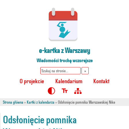
e-kartka z
Warszawy
Wiadomości trochę wczorajsze
search
submit
O projekcie
Kalendarium
Kontakt
Kontrast
Czcionka
Mapa
Witryny
Strona główna
»
Kartki z kalendarza
»
Odsłonięcie pomnika Warszawskiej Nike
Odsłonięcie pomnika