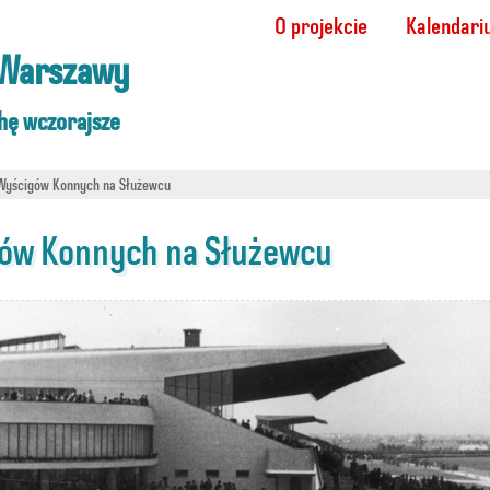
O projekcie
Kalendar
Warszawy
hę wczorajsze
 Wyścigów Konnych na Służewcu
gów Konnych na Służewcu