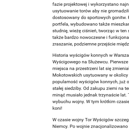
fazie projektowej i wykorzystano na
usytuowanie torów aby nie gromadziła
dostosowany do sportowych gonitw. P
portfela, wybudowano także mieszkani
studnię, wieżę ciśnień, tworząc w t
także bardzo nowoczesne i funkcjona
zraszanie, podziemne przejście międz
Historia wyścigów konnych w Warszawi
Wyścigowego na Służewcu. Pierwsze wy
miejsca na przestrzeni lat się zmieni
Mokotowskich usytuowany w okolicy p
popularność wyścigów konnych, już 
stałej siedziby. Od zakupu ziemi na 
minąć musiało jednak trzynaście lat. 
wybuchu wojny. W tym krótkim czasi
koni!
W czasie wojny Tor Wyścigów szczegól
Niemcy. Po wojnie znacjonalizowano 