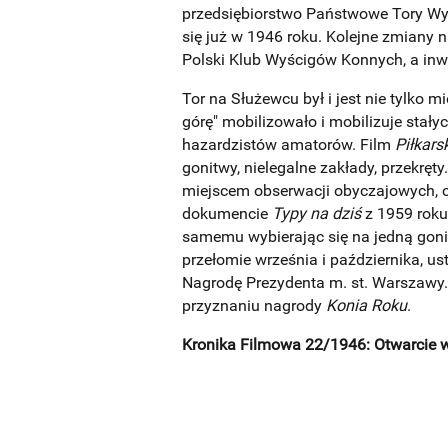
przedsiębiorstwo Państwowe Tory Wy
się już w 1946 roku. Kolejne zmiany
Polski Klub Wyścigów Konnych, a inwe
Tor na Służewcu był i jest nie tylko 
górę" mobilizowało i mobilizuje stał
hazardzistów amatorów. Film
Piłkars
gonitwy, nielegalne zakłady, przekręt
miejscem obserwacji obyczajowych,
dokumencie
Typy na dziś
z 1959 roku
samemu wybierając się na jedną goni
przełomie września i października, u
Nagrodę Prezydenta m. st. Warszawy.
przyznaniu nagrody
Konia Roku
.
Kronika Filmowa 22/1946: Otwarcie