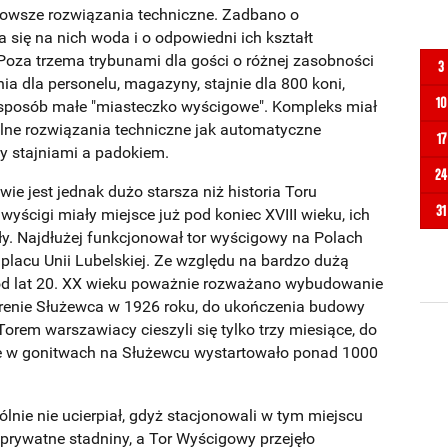
jnowsze rozwiązania techniczne. Zadbano o
 się na nich woda i o odpowiedni ich kształt
oza trzema trybunami dla gości o różnej zasobności
3
a dla personelu, magazyny, stajnie dla 800 koni,
10
en sposób małe "miasteczko wyścigowe". Kompleks miał
lne rozwiązania techniczne jak automatyczne
17
y stajniami a padokiem.
24
e jest jednak dużo starsza niż historia Toru
31
ścigi miały miejsce już pod koniec XVIII wieku, ich
ały. Najdłużej funkcjonował tor wyścigowy na Polach
lacu Unii Lubelskiej. Ze względu na bardzo dużą
od lat 20. XX wieku poważnie rozważano wybudowanie
terenie Służewca w 1926 roku, do ukończenia budowy
Torem warszawiacy cieszyli się tylko trzy miesiące, do
e w gonitwach na Służewcu wystartowało ponad 1000
nie nie ucierpiał, gdyż stacjonowali w tym miejscu
prywatne stadniny, a Tor Wyścigowy przejęło