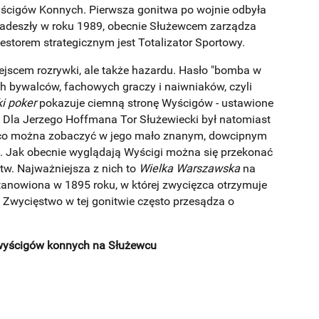
ścigów Konnych. Pierwsza gonitwa po wojnie odbyła
 nadeszły w roku 1989, obecnie Służewcem zarządza
storem strategicznym jest Totalizator Sportowy.
miejscem rozrywki, ale także hazardu. Hasło "bomba w
ych bywalców, fachowych graczy i naiwniaków, czyli
ki poker
pokazuje ciemną stronę Wyścigów - ustawione
y. Dla Jerzego Hoffmana Tor Służewiecki był natomiast
 co można zobaczyć w jego mało znanym, dowcipnym
. Jak obecnie wyglądają Wyścigi można się przekonać
tw. Najważniejsza z nich to
Wielka Warszawska
na
stanowiona w 1895 roku, w której zwycięzca otrzymuje
 Zwycięstwo w tej gonitwie często przesądza o
 wyścigów konnych na Służewcu