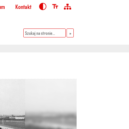
ium
Kontakt
Kontrast
Czcionka
Mapa
Witryny
search
submit