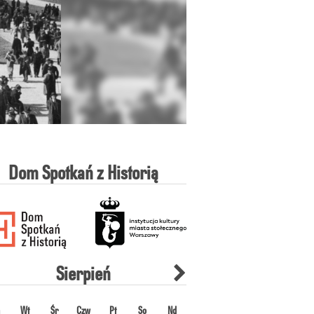
Dom Spotkań z Historią
poprzedni
Sierpień
następny
Wt
Śr
Czw
Pt
So
Nd